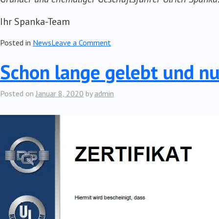
Ihr Spanka-Team
on
Posted in
News
Leave a Comment
Unsere
Schon lange gelebt und nu
Anfänge
im
Jahr
Posted on
Januar 8, 2020
by
admin
1990…