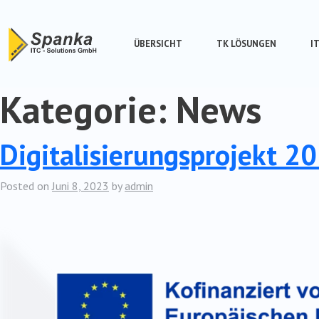
Skip
to
content
ÜBERSICHT
TK LÖSUNGEN
I
Kategorie:
News
Digitalisierungsprojekt 2
Posted on
Juni 8, 2023
by
admin